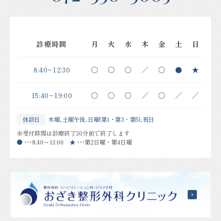
診療時間
月
火
水
木
金
土
日
8:40~12:30
〇
〇
〇
／
〇
●
★
15:40~19:00
〇
〇
〇
／
〇
／
／
休診日
木曜､土曜午後､日曜(第1・第3・第5)､祝日
※受付時間は診療終了30分前で終了します
●
・・・
8:40～13:00
★
・・・
第2日曜・第4日曜