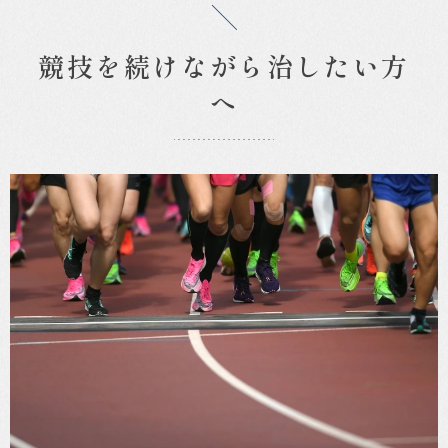
整
形
外
競技を続けながら治したい方
科
へ