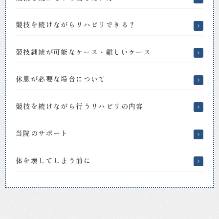
天
美
競技を続けながらリハビリできる？
の
整
形
競技継続が可能なケース・難しいケース
外
科、
リ
休息が必要な場合について
ハ
ビ
競技を続けながら行うリハビリの内容
リ
テ
ー
当院のサポート
シ
ョ
ン
体を壊してしまう前に
科
｜
お
ざ
き