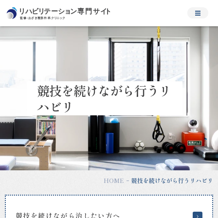
競
技
を
続
け
な
が
競技を続けながら行うリ
ら
行
ハビリ
う
リ
ハ
ビ
リ
｜
松
HOME
競技を続けながら行うリハビリ
原
市・
河
内
競技を続けながら治したい方へ