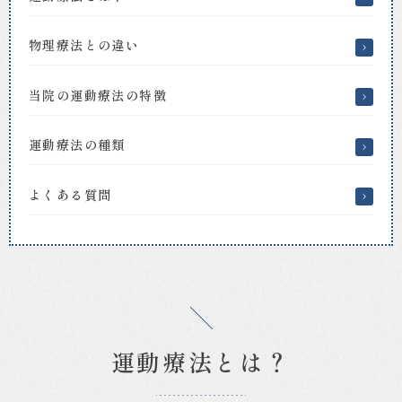
リ
テ
物理療法との違い
ー
シ
ョ
当院の運動療法の特徴
ン
科
｜
運動療法の種類
お
ざ
よくある質問
き
整
形
外
科
運動療法とは？