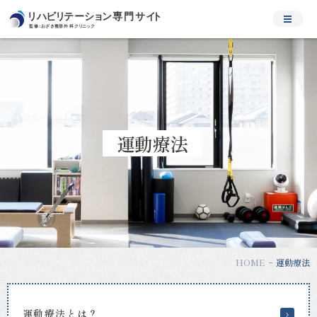
運
動
療
法
｜
松
原
市・
運動療法
河
内
天
美
の
整
形
外
HOME
運動療法
科、
リ
ハ
ビ
運動療法とは？