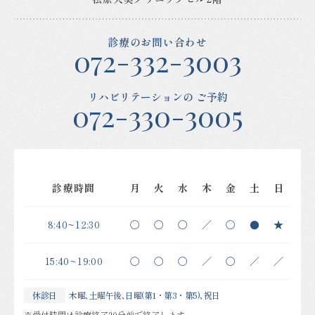
診療のお問い合わせ
072-332-3003
リハビリテーションの
ご予約
072-330-3005
診療時間
月
火
水
木
金
土
日
8:40~12:30
〇
〇
〇
／
〇
●
★
15:40~19:00
〇
〇
〇
／
〇
／
／
休診日
木曜､土曜午後､日曜(第1・第3・第5)､祝日
※受付時間は診療終了30分前で終了します