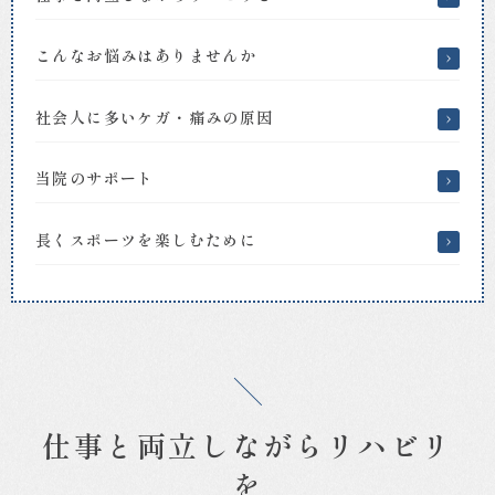
の
整
こんなお悩みはありませんか
形
外
科、
社会人に多いケガ・痛みの原因
リ
ハ
ビ
当院のサポート
リ
テ
長くスポーツを楽しむために
ー
シ
ョ
ン
科
｜
お
ざ
き
仕事と両立しながらリハビリ
整
を
形