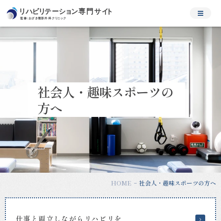
社
会
人・
趣
味
ス
ポ
社会人・趣味スポーツの
ー
ツ
方へ
の
方
へ
｜
松
原
市・
HOME
社会人・趣味スポーツの方へ
河
内
天
美
仕事と両立しながらリハビリを