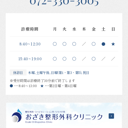
診療時間
月
火
水
木
金
土
日
8:40~12:30
〇
〇
〇
／
〇
●
★
15:40~19:00
〇
〇
〇
／
〇
／
／
休診日
木曜､土曜午後､日曜(第1・第3・第5)､祝日
※受付時間は診療終了30分前で終了します
●
・・・
8:40～13:00
★
・・・
第2日曜・第4日曜