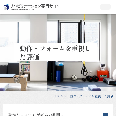
動
作・
フ
ォ
ー
ム
を
動作・フォームを重視し
重
視
た評価
し
た
評
価
｜
松
原
HOME
動作・フォームを重視した評価
市・
河
内
天
動作やフォームが痛みの原因に