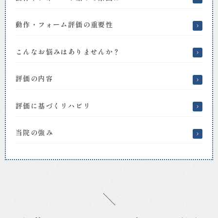
美
の
動作・フォーム評価の重要性
整
形
外
こんなお悩みはありませんか？
科、
リ
ハ
評価の内容
ビ
リ
評価に基づくリハビリ
テ
ー
シ
当院の強み
ョ
ン
科
｜
お
ざ
き
整