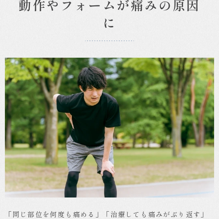
動作やフォームが痛みの原因
形
外
に
科
「同じ部位を何度も痛める」「治療しても痛みがぶり返す」