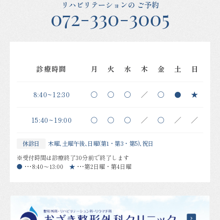
リハビリテーションの
ご予約
072-330-3005
診療時間
月
火
水
木
金
土
日
8:40~12:30
〇
〇
〇
／
〇
●
★
15:40~19:00
〇
〇
〇
／
〇
／
／
休診日
木曜､土曜午後､日曜(第1・第3・第5)､祝日
※受付時間は診療終了30分前で終了します
●
・・・
8:40～13:00
★
・・・
第2日曜・第4日曜