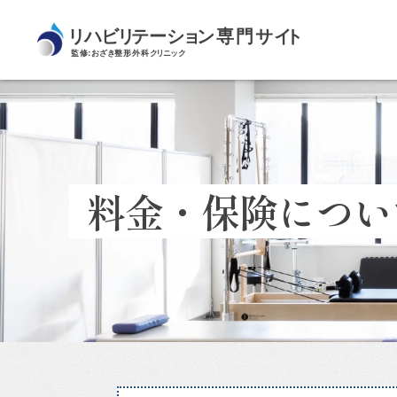
料
金・
保
険
に
つ
い
料金・保険につい
て
｜
松
原
市・
河
内
天
美
の