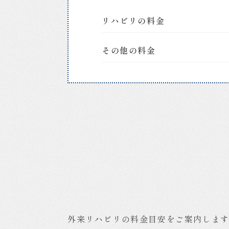
整
リハビリの料金
形
外
科、
その他の料金
リ
ハ
ビ
リ
テ
ー
シ
ョ
ン
科
｜
お
ざ
き
外来リハビリの料金目安をご案内しま