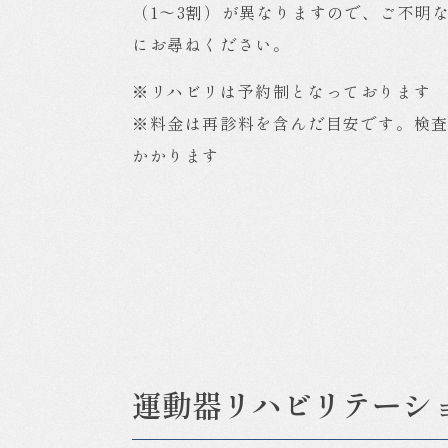
整
（1～3割）が異なりますので、ご不明
形
にお尋ねください。
外
科
※リハビリは予約制となっております
※料金は再診料を含んだ目安です。検
かかります
運動器リハビリテーシ